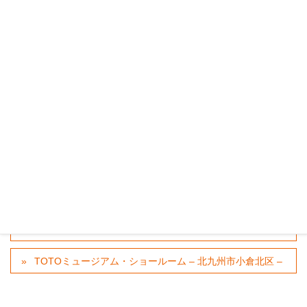
外壁塗装工事～八幡西区藤原Y様邸～
2019年8月19日
リフォーム工事～八幡西区Y様邸～
2019年8月18日
カテゴリー
営業案内
、
更新情報
タグ
北九州市
北九州
ショールーム
小倉南区
Panasonicリビングショールーム北九州 – 北九州市小倉南
区 –
TOTOミュージアム・ショールーム – 北九州市小倉北区 –