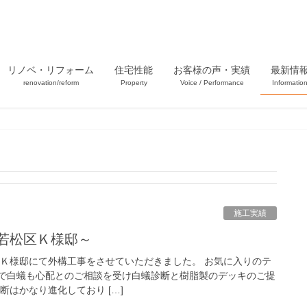
リノベ・リフォーム
住宅性能
お客様の声・実績
最新情
renovation/reform
Property
Voice / Performance
Informatio
施工実績
市若松区Ｋ様邸～
区Ｋ様邸にて外構工事をさせていただきました。 お気に入りのテ
で白蟻も心配とのご相談を受け白蟻診断と樹脂製のデッキのご提
断はかなり進化しており […]