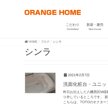
こだわり
新築・建売
Committed
New house
HOME
ブログ
シンラ
シンラ
2021年2月7日
洗面化粧台・ユニ
昨日お伝えした八幡西区M様
り外しているところです。 
こちらは、TOTOのオクターブ