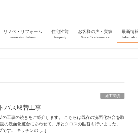
リノベ・リフォーム
住宅性能
お客様の声・実績
最新情
renovation/reform
Property
Voice / Performance
Informatio
施工実績
ットバス取替工事
邸の工事の続きをご紹介します。 こちらは既存の洗面化粧台を取
新設の洗面化粧台にあわせて、床とクロスの貼替も行いました。
です。 キッチンの […]